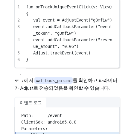
1
fun
onTrackUniqueEventClick
(v: 
View
) 
{
2
val
 event 
=
AdjustEvent
(
"g3mfiw"
)
3
event.
addCallbackParameter
(
"event
_token"
, 
"g3mfiw"
)
4
event.
addCallbackParameter
(
"reven
ue_amount"
, 
"0.05"
)
5
Adjust.
trackEvent
(event)
6
}
로그에서
를 확인하고 파라미터
callback_params
가 Adjust로 전송되었음을 확인할 수 있습니다.
이벤트 로그
Path:      /event
ClientSdk: android5.8.0
Parameters: