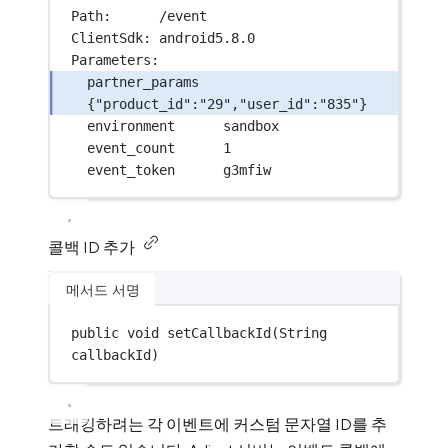
Path:      /event
ClientSdk: android5.8.0
Parameters:
partner_params  
{"product_id":"29","user_id":"835"}
environment      sandbox
event_count      1
event_token      g3mfiw
콜백 ID 추가
메서드 서명
public
void
setCallbackId
(String 
callbackId)
트래킹하려는 각 이벤트에 커스텀 문자열 ID를 추