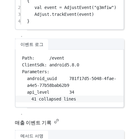
{
2
val
 event 
=
AdjustEvent
(
"g3mfiw"
)
3
Adjust.
trackEvent
(event)
4
}
이벤트 로그
Path:      /event
ClientSdk: android5.8.0
Parameters:
android_uuid     781f17d5-5048-4fae-
a4e5-77b58bab62b9
api_level        34
41 collapsed lines
매출 이벤트 기록
메서드 서명