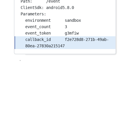
Path:      /event
ClientSdk: android5.8.0
Parameters:
environment      sandbox
event_count      3
event_token      g3mfiw
callback_id      f2e728d8-271b-49ab-
80ea-27830a215147