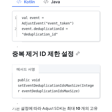
Kotlin
Java
1
val
 event 
=
AdjustEvent
(
"event_token"
)
2
event.deduplicationId 
=
"deduplication_id"
중복 제거 ID 제한 설정
메서드 서명
public
void
setEventDeduplicationIdsMaxSize
(Intege
r eventDeduplicationIdsMaxSize)
기본 설정에 따라 Adjust SDK는 최대
10
개의 고유