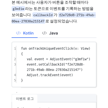
본 예시에서는 사용자가 버튼을 조작할 때마다
라는 토큰으로 이벤트를 기록하는 방법을
g3mfiw
보여줍니다.
가
callbackId
f2e728d8-271b-49ab-
로 설정되었습니다.
80ea-27830a215147
Kotlin
Java
1
fun
onTrackUniqueEventClick
(v: 
View
) 
{
2
val
 event 
=
AdjustEvent
(
"g3mfiw"
)
3
event.
setCallbackId
(
"f2e728d8-
271b-49ab-80ea-27830a215147"
)
4
Adjust.
trackEvent
(event)
5
}
이벤트 로그