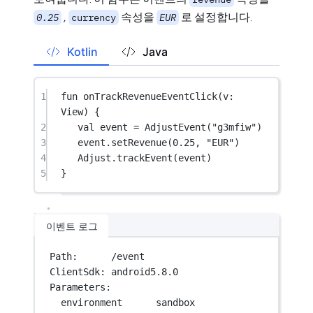
,
속성을
로 설정합니다.
0.25
currency
EUR
Kotlin
Java
1
fun
onTrackRevenueEventClick
(v: 
View
) {
2
val
 event 
=
AdjustEvent
(
"g3mfiw"
)
3
event.
setRevenue
(
0.25
, 
"EUR"
)
4
Adjust.
trackEvent
(event)
5
}
이벤트 로그
Path:      /event
ClientSdk: android5.8.0
Parameters:
environment      sandbox