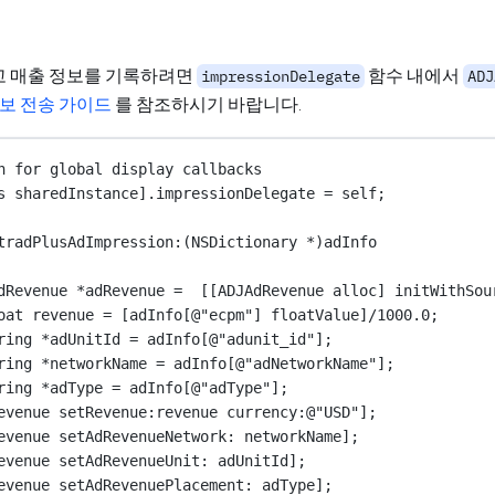
 광고 매출 정보를 기록하려면
함수 내에서
impressionDelegate
ADJ
정보 전송 가이드
를 참조하시기 바랍니다.
n for global display callbacks
s 
sharedInstance
].impressionDelegate 
=
self
;
tradPlusAdImpression:(
NSDictionary
*
)adInfo
dRevenue 
*
adRevenue 
=
  [[ADJAdRevenue 
alloc
] 
initWithSou
oat
 revenue 
=
 [
adInfo
[
@"ecpm"
] 
floatValue
]
/
1000.0
;
ring
*
adUnitId 
=
adInfo
[
@"adunit_id"
];
ring
*
networkName 
=
adInfo
[
@"adNetworkName"
];
ring
*
adType 
=
adInfo
[
@"adType"
];
evenue 
setRevenue:
revenue 
currency:
@"USD"
];
evenue 
setAdRevenueNetwork:
 networkName];
evenue 
setAdRevenueUnit:
 adUnitId];
evenue 
setAdRevenuePlacement:
 adType];