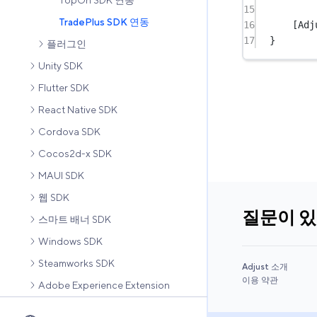
TopOn SDK 연동
15
TradePlus SDK 연동
16
[Adj
17
}
플러그인
Unity SDK
Flutter SDK
React Native SDK
Cordova SDK
Cocos2d-x SDK
MAUI SDK
웹 SDK
질문이 
스마트 배너 SDK
Windows SDK
Steamworks SDK
Adjust 소개
이용 약관
Adobe Experience Extension
테스트 가이드