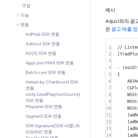
구성
예시
기능
Adjust와의
연동
은
광고 매출 
AdMob SDK 연동
Admost SDK 연동
1
// Liste
AD(X) SDK 연동
2
[TradPlu
3
AppLovin MAX SDK 연동
4
-
 (
void
)
Batch.com SDK 연동
5
{
6
ADJA
Helium by Chartboost SDK
7
CGFl
연동
Unity LevelPlay(IronSource)
8
NSSt
SDK 연동
9
NSSt
Mixpanel SDK 연동
10
NSSt
11
[adR
Segment SDK 연동
12
[adR
SDK Signature(SDK 서명) 라
13
[adR
이브러리 연동
14
[adR