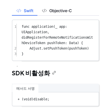
Swift
Objective-C
1
func
application
(
_
 app: 
UIApplication, 
didRegisterForRemoteNotificationsWit
hDeviceToken
 pushToken: Data) {
2
Adjust.
setPushToken
(pushToken)
3
}
SDK 비활성화
메서드 서명
+
 (
void
)disable;