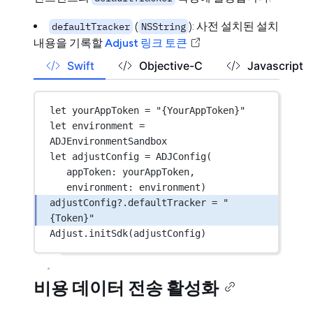
(
): 사전 설치된 설치
defaultTracker
NSString
내용을 기록할
Adjust 링크 토큰
Swift
Objective-C
Javascript
let
 yourAppToken 
=
"{YourAppToken}"
let
 environment 
=
ADJEnvironmentSandbox
let
 adjustConfig 
=
ADJConfig
(
appToken
: yourAppToken,
environment
: environment)
adjustConfig
?
.defaultTracker 
=
"
{Token}"
Adjust.
initSdk
(adjustConfig)
비용 데이터 전송 활성화