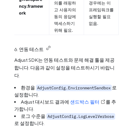
의를 래핑하
경우에는 이
ncy.framew
고 사용자의
프레임워크를
ork
동의 응답에
실행할 필요
액세스하기
없음.
위해 필요.
6. 연동 테스트
Adjust SDK는 연동 테스트와 문제 해결 툴을 제공
합니다. 다음과 같이 설정을 테스트하시기 바랍니
다.
환경을
로
AdjustConfig.EnvironmentSandbox
설정합니다.
Adjust 대시보드 결과에
샌드박스 필터
를 추
가합니다.
로그 수준을
AdjustConfig.LogLevelVerbose
로 설정합니다.