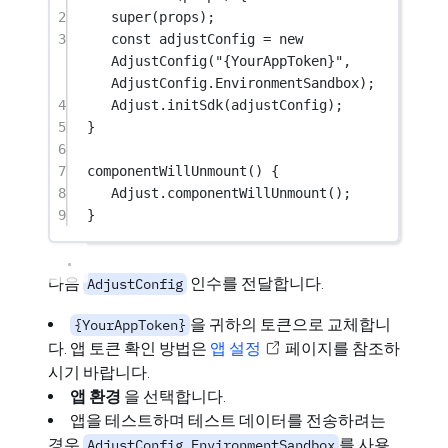
2
super
(props);
3
const
adjustConfig
=
new
AdjustConfig
(
"{YourAppToken}"
, 
AdjustConfig.EnvironmentSandbox);
4
Adjust.
initSdk
(adjustConfig);
5
}
6
7
componentWillUnmount
() {
8
Adjust.
componentWillUnmount
();
9
}
다음
인수를 전달합니다.
AdjustConfig
을 귀하의 토큰으로 교체합니
{YourAppToken}
다. 앱 토큰 확인 방법은
앱 설정
페이지를 참조하
시기 바랍니다.
앱 환경
을 선택합니다.
앱을 테스트하며 테스트 데이터를 전송하려는
경우
를 사용
AdjustConfig.EnvironmentSandbox