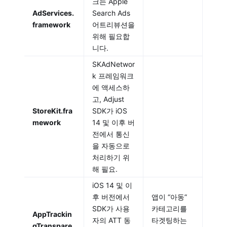
크는 Apple
AdServices.
Search Ads
framework
어트리뷰션을
위해 필요합
니다.
SKAdNetwor
k 프레임워크
에 액세스하
고, Adjust
StoreKit.fra
SDK가 iOS
mework
14 및 이후 버
전에서 통신
을 자동으로
처리하기 위
해 필요.
iOS 14 및 이
후 버전에서
앱이 “아동”
SDK가 사용
카테고리를
AppTrackin
자의 ATT 동
타겟팅하는
gTranspare