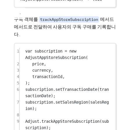
구독 객체를
메서드
trackAppStoreSubscription
메서드로 전달하여 사용자의 구독 구매를 기록합니
다.
1
var
 subscription 
=
new
AdjustAppStoreSubscription
(
2
price,
3
currency,
4
transactionId,
5
);
6
subscription.
setTransactionDate
(tran
sactionDate);
7
subscription.
setSalesRegion
(salesReg
ion);
8
9
Adjust.
trackAppStoreSubscription
(sub
scription);