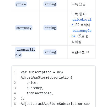
price
string
구독 요금
구독 통화.
priceLocal
e
객체의
currency
string
currencyCo
de
로 형
식화됨
transactio
string
트랜잭션 ID
nId
1
var
 subscription 
=
new
AdjustAppStoreSubscription
(
2
price,
3
currency,
4
transactionId,
5
);
6
Adjust.
trackAppStoreSubscription
(sub