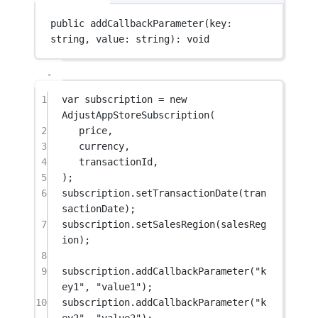
public 
addCallbackParameter
(key: 
string, value: string): 
void
1
var
 subscription 
=
new
AdjustAppStoreSubscription
(
2
price,
3
currency,
4
transactionId,
5
);
6
subscription.
setTransactionDate
(tran
sactionDate);
7
subscription.
setSalesRegion
(salesReg
ion);
8
9
subscription.
addCallbackParameter
(
"k
ey1"
, 
"value1"
);
10
subscription.
addCallbackParameter
(
"k