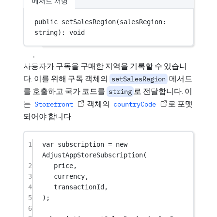
메서드 서명
public 
setSalesRegion
(salesRegion: 
string): 
void
사용자가 구독을 구매한 지역을 기록할 수 있습니
다. 이를 위해 구독 객체의
메서드
setSalesRegion
를 호출하고 국가 코드를
로 전달합니다. 이
string
는
객체의
로 포맷
Storefront
countryCode
되어야 합니다.
1
var
 subscription 
=
new
AdjustAppStoreSubscription
(
2
price,
3
currency,
4
transactionId,
5
);
6