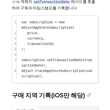
구독 객체의
메서드를 호출
setTransactionDate
하여 구독의 타임스탬프를 기록합니다.
1
var
 subscription 
=
new
AdjustAppStoreSubscription
(
2
price,
3
currency,
4
transactionId,
5
);
6
7
subscription.
setTransactionDate
(tran
sactionDate);
8
Adjust.
trackAppStoreSubscription
(sub
scription);
구매 지역 기록(iOS만 해당)