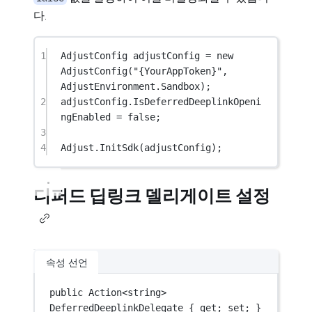
다.
1
AdjustConfig
adjustConfig
=
new
AdjustConfig
(
"{YourAppToken}"
, 
AdjustEnvironment.Sandbox);
2
adjustConfig.IsDeferredDeeplinkOpeni
ngEnabled 
=
false
;
3
4
Adjust.
InitSdk
(adjustConfig);
디퍼드 딥링크 델리게이트 설정
속성 선언
public
 Action
<
string
>
DeferredDeeplinkDelegate { get; set; }