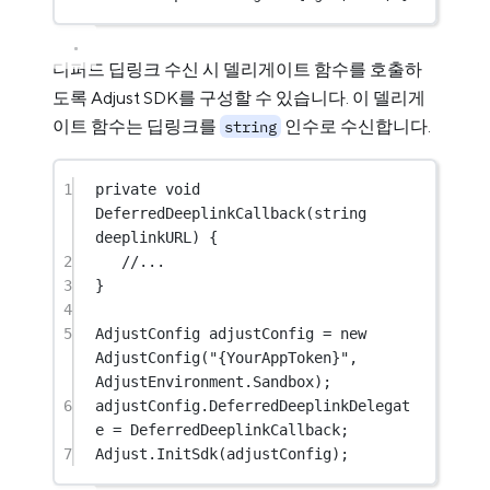
디퍼드 딥링크 수신 시 델리게이트 함수를 호출하
도록 Adjust SDK를 구성할 수 있습니다. 이 델리게
이트 함수는 딥링크를
인수로 수신합니다.
string
1
private
void
DeferredDeeplinkCallback
(
string
deeplinkURL
) {
2
//...
3
}
4
5
AdjustConfig
adjustConfig
=
new
AdjustConfig
(
"{YourAppToken}"
, 
AdjustEnvironment.Sandbox);
6
adjustConfig.DeferredDeeplinkDelegat
e 
=
 DeferredDeeplinkCallback;
7
Adjust.
InitSdk
(adjustConfig);