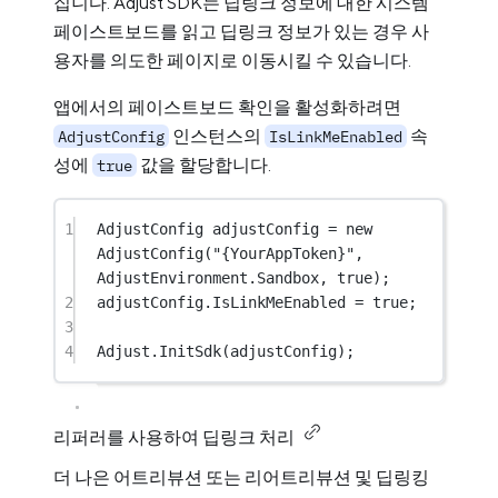
집니다. Adjust SDK는 딥링크 정보에 대한 시스템
페이스트보드를 읽고 딥링크 정보가 있는 경우 사
용자를 의도한 페이지로 이동시킬 수 있습니다.
앱에서의 페이스트보드 확인을 활성화하려면
인스턴스의
속
AdjustConfig
IsLinkMeEnabled
성에
값을 할당합니다.
true
1
AdjustConfig
adjustConfig
=
new
AdjustConfig
(
"{YourAppToken}"
, 
AdjustEnvironment.Sandbox, 
true
);
2
adjustConfig.IsLinkMeEnabled 
=
true
;
3
4
Adjust.
InitSdk
(adjustConfig);
리퍼러를 사용하여 딥링크 처리
더 나은 어트리뷰션 또는 리어트리뷰션 및 딥링킹