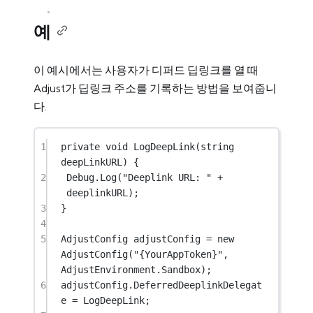
예
이 예시에서는 사용자가 디퍼드 딥링크를 열 때
Adjust가 딥링크 주소를 기록하는 방법을 보여줍니
다.
1
private
void
LogDeepLink
(
string
deepLinkURL
) {
2
Debug.
Log
(
"Deeplink URL: "
+
deeplinkURL);
3
}
4
5
AdjustConfig
adjustConfig
=
new
AdjustConfig
(
"{YourAppToken}"
, 
AdjustEnvironment.Sandbox);
6
adjustConfig.DeferredDeeplinkDelegat
e 
=
 LogDeepLink;