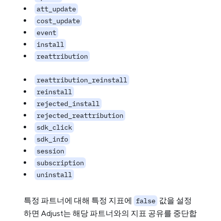
att_update
cost_update
event
install
reattribution
reattribution_reinstall
reinstall
rejected_install
rejected_reattribution
sdk_click
sdk_info
session
subscription
uninstall
특정 파트너에 대해 특정 지표에
값을 설정
false
하면 Adjust는 해당 파트너와의 지표 공유를 중단합