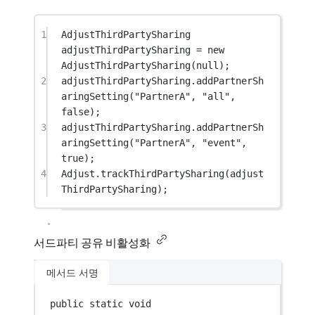
1
AdjustThirdPartySharing
adjustThirdPartySharing
=
new
AdjustThirdPartySharing
(
null
);
2
adjustThirdPartySharing.
addPartnerSh
aringSetting
(
"PartnerA"
, 
"all"
, 
false
);
3
adjustThirdPartySharing.
addPartnerSh
aringSetting
(
"PartnerA"
, 
"event"
, 
true
);
4
Adjust.
trackThirdPartySharing
(adjust
ThirdPartySharing);
서드파티 공유 비활성화
메서드 서명
public
static
void