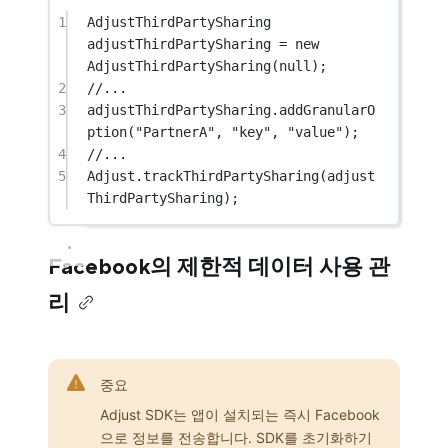
1
AdjustThirdPartySharing
adjustThirdPartySharing
=
new
AdjustThirdPartySharing
(
null
);
2
//...
3
adjustThirdPartySharing.
addGranularO
ption
(
"PartnerA"
, 
"key"
, 
"value"
);
4
//...
5
Adjust.
trackThirdPartySharing
(adjust
ThirdPartySharing);
Facebook의 제한적 데이터 사용 관
리
중요
Adjust SDK는 앱이 설치되는 즉시 Facebook
으로 정보를 전송합니다. SDK를 초기화하기