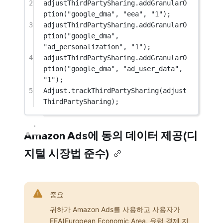
2
adjustThirdPartySharing.
addGranularO
ption
(
"google_dma"
, 
"eea"
, 
"1"
);
3
adjustThirdPartySharing.
addGranularO
ption
(
"google_dma"
, 
"ad_personalization"
, 
"1"
);
4
adjustThirdPartySharing.
addGranularO
ption
(
"google_dma"
, 
"ad_user_data"
, 
"1"
);
5
Adjust.
trackThirdPartySharing
(adjust
ThirdPartySharing);
Amazon Ads에 동의 데이터 제공(디
지털 시장법 준수)
중요
귀하가 Amazon Ads를 사용하고 사용자가
EEA(European Economic Area, 유럽 경제 지