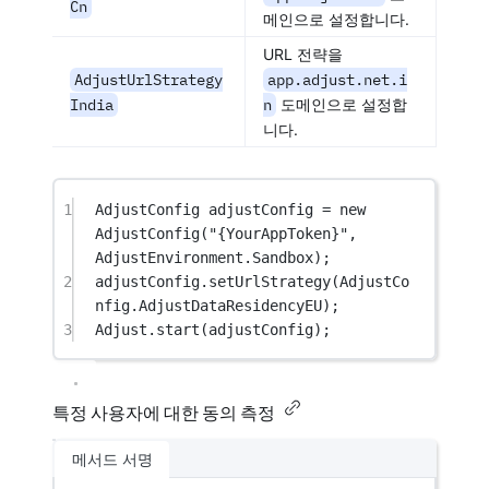
Cn
메인으로 설정합니다.
URL 전략을
AdjustUrlStrategy
app.adjust.net.i
India
n
도메인으로 설정합
니다.
1
AdjustConfig
adjustConfig
=
new
AdjustConfig
(
"{YourAppToken}"
, 
AdjustEnvironment.Sandbox);
2
adjustConfig.
setUrlStrategy
(AdjustCo
nfig.AdjustDataResidencyEU);
3
Adjust.
start
(adjustConfig);
특정 사용자에 대한 동의 측정
메서드 서명