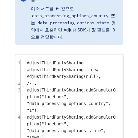
이 메서드를
0
값으로
data_processing_options_country
또
는
data_processing_options_state
영
역에서 호출하면 Adjust SDK가
양
필드를
0
으로 전달합니다.
1
AdjustThirdPartySharing
adjustThirdPartySharing
=
new
AdjustThirdPartySharing
(
null
);
2
//...
3
adjustThirdPartySharing.
addGranularO
ption
(
"facebook"
, 
"data_processing_options_country"
, 
"1"
);
4
adjustThirdPartySharing.
addGranularO
ption
(
"facebook"
, 
"data_processing_options_state"
, 
"1000"
);