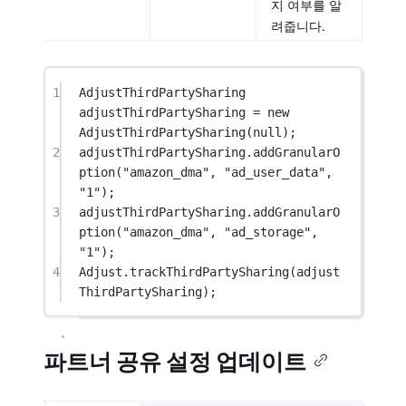
지 여부를 알
려줍니다.
1
AdjustThirdPartySharing
adjustThirdPartySharing
=
new
AdjustThirdPartySharing
(
null
);
2
adjustThirdPartySharing.
addGranularO
ption
(
"amazon_dma"
, 
"ad_user_data"
, 
"1"
);
3
adjustThirdPartySharing.
addGranularO
ption
(
"amazon_dma"
, 
"ad_storage"
, 
"1"
);
4
Adjust.
trackThirdPartySharing
(adjust
ThirdPartySharing);
파트너 공유 설정 업데이트