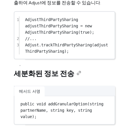
출하여 Adjust에 정보를 전송할 수 있습니다.
1
AdjustThirdPartySharing
adjustThirdPartySharing
=
new
AdjustThirdPartySharing
(
true
);
2
//...
3
Adjust.
trackThirdPartySharing
(adjust
ThirdPartySharing);
세분화된 정보 전송
메서드 서명
public
void
addGranularOption
(
string
partnerName
, 
string
key
, 
string
value
);