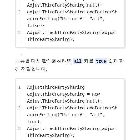
AdjustThirdPartySharing
(
null
);
2
adjustThirdPartySharing.
addPartnerSh
aringSetting
(
"PartnerA"
, 
"all"
, 
false
);
3
Adjust.
trackThirdPartySharing
(adjust
ThirdPartySharing);
공유를 다시 활성화하려면
키를
값과 함
all
true
께 전달합니다.
1
AdjustThirdPartySharing
adjustThirdPartySharing
=
new
AdjustThirdPartySharing
(
null
);
2
adjustThirdPartySharing.
addPartnerSh
aringSetting
(
"PartnerA"
, 
"all"
, 
true
);
3
Adjust.
trackThirdPartySharing
(adjust
ThirdPartySharing);