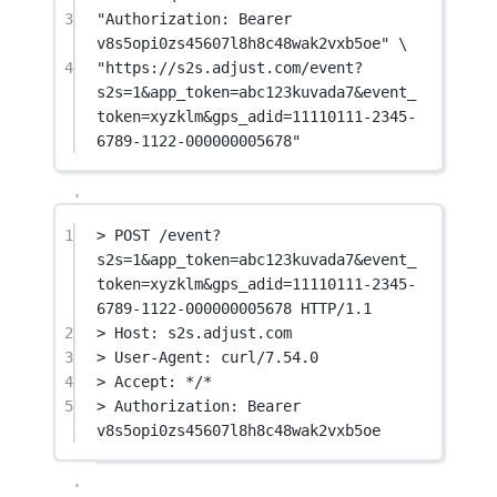
3
"Authorization: Bearer 
v8s5opi0zs45607l8h8c48wak2vxb5oe" \
4
"https://s2s.adjust.com/event?
s2s=1&app_token=abc123kuvada7&event_
token=xyzklm&gps_adid=11110111-2345-
6789-1122-000000005678"
1
> POST /event?
s2s=1&app_token=abc123kuvada7&event_
token=xyzklm&gps_adid=11110111-2345-
6789-1122-000000005678 HTTP/1.1
2
> Host: s2s.adjust.com
3
> User-Agent: curl/7.54.0
4
> Accept: */*
5
> Authorization: Bearer 
v8s5opi0zs45607l8h8c48wak2vxb5oe